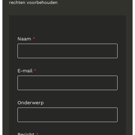
rechten voorbehouden
Naam
*
B
E-mail
*
e
r
i
c
h
Onderwerp
t
B
e
r
Bericht
*